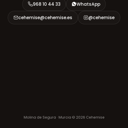
968 10 44 33
WhatsApp
cehemise@cehemise.es
@cehemise
Molina de Segura · Murcia
·
© 2026 Cehemise